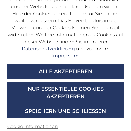
Mo. – Do.: 08:00 – 17:00 Uhr
unserer Website. Zum anderen können wir mit
Fr.: 08:00 – 13:00 Uhr
Hilfe der Cookies unsere Inhalte für Sie immer
weiter verbessern. Das Einverständnis in die
Verwendung der Cookies können Sie jederzeit
Teppichwäscherei & Polstermöbelreinigung
widerrufen. Weitere Informationen zu Cookies auf
Im Gewerbepark B 49a
dieser Website finden Sie in unserer
93059 Regensburg
Datenschutzerklärung
und zu uns im
Impressum
.
Cookie Einstellungen anzeigen
ALLE AKZEPTIEREN
+49 941 400 550
+49 941 44 77 66
info@teppichwaescherei-exquisit.de
NUR ESSENTIELLE COOKIES
AKZEPTIEREN
Kontakt
Impressum
SPEICHERN UND SCHLIESSEN
Datenschutz
Cookie Informationen