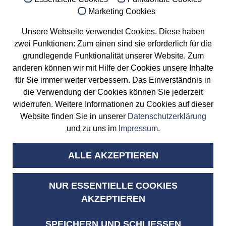
Marketing Cookies
Öffnungszeiten
Unsere Webseite verwendet Cookies. Diese haben
Mo. – Do.: 08:00 – 17:00 Uhr
zwei Funktionen: Zum einen sind sie erforderlich für die
Fr.: 08:00 – 13:00 Uhr
grundlegende Funktionalität unserer Website. Zum
anderen können wir mit Hilfe der Cookies unsere Inhalte
für Sie immer weiter verbessern. Das Einverständnis in
Teppichwäscherei & Polstermöbelreinigung
die Verwendung der Cookies können Sie jederzeit
Im Gewerbepark B 49a
widerrufen. Weitere Informationen zu Cookies auf dieser
93059 Regensburg
Website finden Sie in unserer
Datenschutzerklärung
und zu uns im
Impressum
.
Cookie Einstellungen anzeigen
ALLE AKZEPTIEREN
+49 941 400 550
+49 941 44 77 66
info@teppichwaescherei-exquisit.de
NUR ESSENTIELLE COOKIES
AKZEPTIEREN
Kontakt
Impressum
SPEICHERN UND SCHLIESSEN